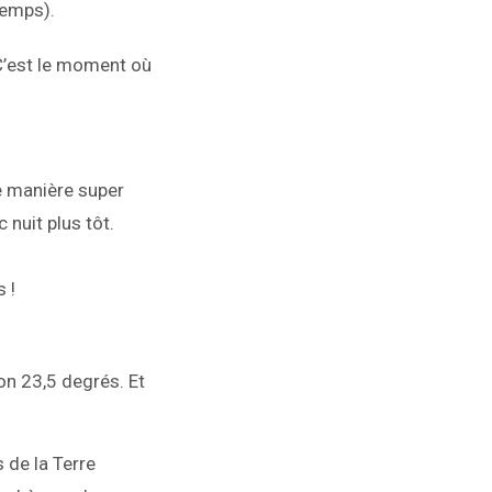
temps).
 C’est le moment où
de manière super
 nuit plus tôt.
 !
ron 23,5 degrés. Et
s de la Terre