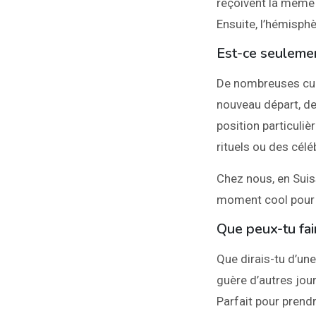
reçoivent la même 
Ensuite, l’hémisph
Est-ce seulemen
De nombreuses cul
nouveau départ, de 
position particuli
rituels ou des célé
Chez nous, en Suiss
moment cool pour s
Que peux-tu fai
Que dirais-tu d’une
guère d’autres jour
Parfait pour pren