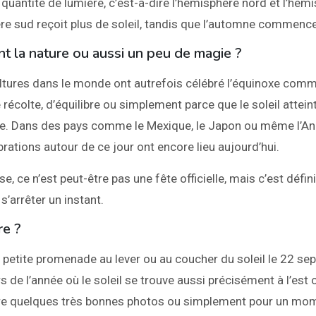
quantité de lumière, c’est-à-dire l’hémisphère nord et l’hém
ère sud reçoit plus de soleil, tandis que l’automne commenc
t la nature ou aussi un peu de magie ?
tures dans le monde ont autrefois célébré l’équinoxe com
récolte, d’équilibre ou simplement parce que le soleil attei
ère. Dans des pays comme le Mexique, le Japon ou même l’An
brations autour de ce jour ont encore lieu aujourd’hui.
e, ce n’est peut-être pas une fête officielle, mais c’est défi
’arrêter un instant.
re ?
 petite promenade au lever ou au coucher du soleil le 22 sept
s de l’année où le soleil se trouve aussi précisément à l’est o
dre quelques très bonnes photos ou simplement pour un mo