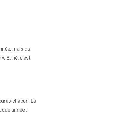
nnée, mais qui
. Et hé, c’est
heures chacun. La
haque année :