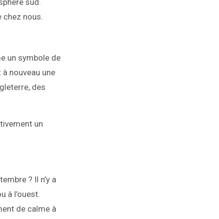
isphère sud.
e chez nous.
me un symbole de
nt à nouveau une
gleterre, des
nitivement un
embre ? Il n’y a
u à l’ouest.
ment de calme à