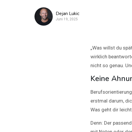
Dejan Lukic
Juni 19, 2025
„Was willst du spä
wirklich beantwort
nicht so genau. Und
Keine Ahnun
Berufsorientierung
erstmal darum, dic
Was geht dir leich
Denn: Der passende
mit Noten oder dem